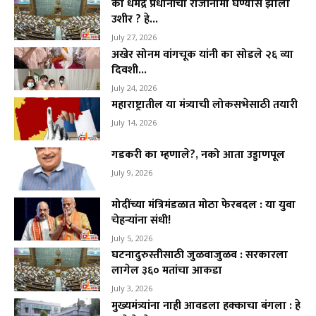
का धमेंद्र प्रधानांचा राजीनामा घेण्यास झाला
उशीर ? हे...
July 27, 2026
अखेर सोनम वांगचूक यांनी का सोडले २६ व्या
दिवशी...
July 24, 2026
महाराष्ट्रातील या मंत्र्याची लोकसभेसाठी तयारी
July 14, 2026
गडकरी का म्हणाले?, नको आता उड्डाणपूल
July 9, 2026
मोदींच्या मंत्रिमंडळात मोठा फेरबदल : या युवा
चेहऱ्यांना संधी!
July 5, 2026
घटनादुरुस्तीसाठी जुळवाजुळव : सरकारला
लागेल ३६० मतांचा आकडा
July 3, 2026
मुख्यमंत्र्यांना नाही आवडला हक्काचा बंगला : हे