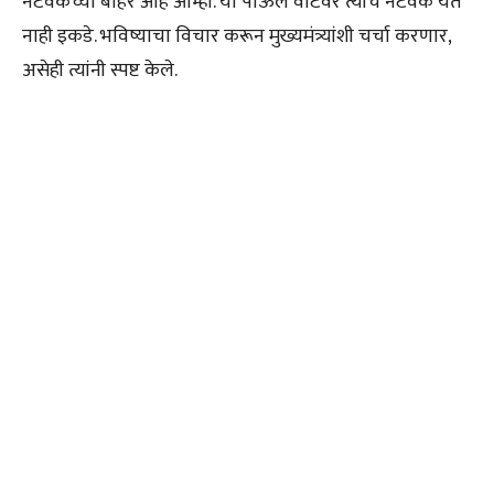
नेटवर्कच्या बाहेर आहे आम्ही. या पाऊल वाटेवर त्यांचं नेटवर्क येत
नाही इकडे. भविष्याचा विचार करून मुख्यमंत्र्यांशी चर्चा करणार,
असेही त्यांनी स्पष्ट केले.