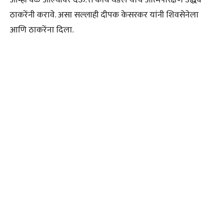
आम्ही वेळ आल्यावर देऊ. ते काय घडल याच आत्मपरिक्षण उद्धव
ठाकरेंनी करावे. असा सल्लाही दीपक केसरकर यांनी शिवसेनेला
आणि ठाकरेंना दिला.