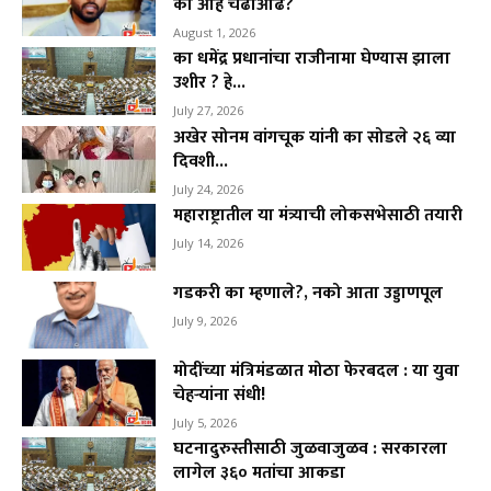
का आहे चढाओढ?
August 1, 2026
का धमेंद्र प्रधानांचा राजीनामा घेण्यास झाला
उशीर ? हे...
July 27, 2026
अखेर सोनम वांगचूक यांनी का सोडले २६ व्या
दिवशी...
July 24, 2026
महाराष्ट्रातील या मंत्र्याची लोकसभेसाठी तयारी
July 14, 2026
गडकरी का म्हणाले?, नको आता उड्डाणपूल
July 9, 2026
मोदींच्या मंत्रिमंडळात मोठा फेरबदल : या युवा
चेहऱ्यांना संधी!
July 5, 2026
घटनादुरुस्तीसाठी जुळवाजुळव : सरकारला
लागेल ३६० मतांचा आकडा