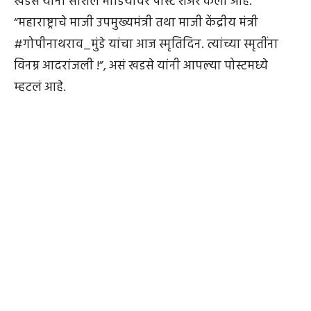
खडसे यांनी सोशल मीडियावर पोस्ट शेअर केली आहे.
“महाराष्ट्राचे माजी उपमुख्यमंत्री तथा माजी केंद्रीय मंत्री
#गोपीनाथराव_मुंडे यांचा आज स्मृतिदिन. त्यांच्या स्मृतींना
विनम्र आदरांजली !”, असं खडसे यांनी आपल्या पोस्टमध्ये
म्हटलं आहे.