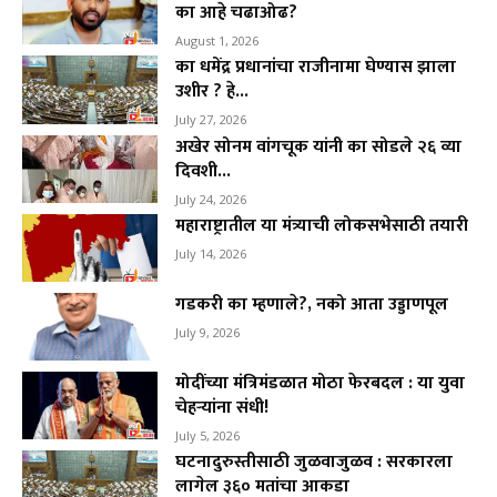
का आहे चढाओढ?
August 1, 2026
का धमेंद्र प्रधानांचा राजीनामा घेण्यास झाला
उशीर ? हे...
July 27, 2026
अखेर सोनम वांगचूक यांनी का सोडले २६ व्या
दिवशी...
July 24, 2026
महाराष्ट्रातील या मंत्र्याची लोकसभेसाठी तयारी
July 14, 2026
गडकरी का म्हणाले?, नको आता उड्डाणपूल
July 9, 2026
मोदींच्या मंत्रिमंडळात मोठा फेरबदल : या युवा
चेहऱ्यांना संधी!
July 5, 2026
घटनादुरुस्तीसाठी जुळवाजुळव : सरकारला
लागेल ३६० मतांचा आकडा