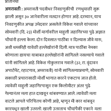
प्रतिनिधी
अमरावती :
अमरावती पदवीधर निवडणुकीची ‎ ‎रणधुमाळी सुरू
झाली असून ३० ‎जानेवारीला मतदान होणार आहे.‎ दरम्यान, याच
निवडणुकीत अपक्ष ‎उमेदवार असलेले विकेश गवाले‎ यांच्यावर
सोमवारी (दि. २३) मोर्शी‎ मार्गावरील माहुली जहागिरच्या पुढे‎ अज्ञात
चौघांनी हल्ला केला. दोन‎ दिवसात पाठींबा न दिल्यास जीवे‎ मारु,
अशी धमकीही यावेळी‎ हल्लेखोरांनी दिली. मात्र पाठींबा‎ नेमका
कोणाला द्यायचा याबाबत‎ हल्लेखोरांनी सांगितले नसल्याचे‎ गवाले
यांनी सांगितले आहे.‎ विकेश गोकुलराव गवाले (३२, रा.‎ वृंदावन
अपार्टमेंट, रहाटगाव,‎ अमरावती) यांनी सांगितल्याप्रमाणे,‎ सोमवारी
सकाळी प्रचारासाठी मोर्शी‎ भागात कारने एकटाच जात होतो.‎
त्यावेळी माहुली जहागिरपासून एक‎ किलोमीटर अंतर पुढे
गेल्यानंतर मला‎ हात दाखवून थांबवण्यात आले.‎ त्यावेळी मला
वाटले आपले‎ परिचितच कोणी आहे, म्हणून मी कार‎ थांबवून
कारमधून खाली उतरलो.‎ खाली उतरताच चौघांपैकी एकाने‎ ‎ मला