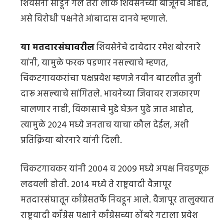
शिवसेना सोडून गेले तरी लोक शिवसेनेच्या बाजूनेच आहेत,
असे विरोधी पक्षनेते आंबादास दानवे म्हणाले.
या मतदारसंघावरील
शिवसेनेचे दावेदार रमेश बोरनारे
यांनी, यामुळे फरक पडणार नसल्याचे म्हणत,
चिकटगावकरांचा पक्षप्रवेश म्हणजे नवीन बाटलीत जुनी
दारू असल्याचे सांगितले. भावनेच्या जिवावर राजकारण
चालणार नाही, विकासाचे मुद्दे घेऊन पुढे जात आहोत,
त्यामुळे २०२४ मध्ये जनताच याचा कौल देईल, अशी
प्रतिक्रिया बोरनारे यांनी दिली.
​​​​​​​चिकटगावकर यांनी २००४ व २००९ मध्ये अपक्ष निवडणूक
लढवली होती. २०१४ मध्ये ते राष्ट्रवादी वैजापूर
मतदारसंघातून काँग्रेसतर्फे निवडून आले. वैजापूर तालुक्यात
राष्ट्रवादी काँग्रेस पक्षाने काँग्रेसच्या ठोंबरे गटाला प्रवेश