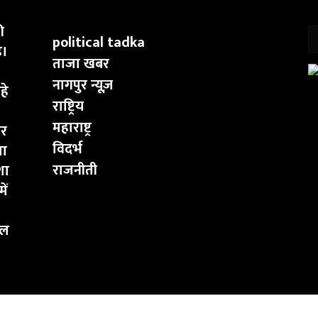
ी
political tadka
ै।
ताजा खबर
नागपुर न्यूज़
हे
राष्ट्रिय
महाराष्ट्र
ार
विदर्भ
चा
राजनीती
शा
ें
कल