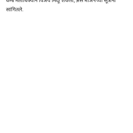
कमी मताधिक्याने विजय मिळू शकतो, असे भाजपच्या सूत्रांनी
सांगितले.