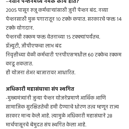
–
नवीन पेन्शनमध्ये नेमके काय होते?
२००५ पासून रुजू कर्मचाऱ्यांसाठी जुनी पेन्शन बंद. नव्या
पेन्शनसाठी मुळ पगारातून १० टक्के कपात. सरकारचे फक्त १४
टक्के योगदान.
पेन्शनची रक्कम फक्त वेतनाच्या १५ टक्क्यांपर्यंतच.
ग्रॅज्युटी, जीपीएफचा लाभ बंद
निवृत्तीच्या वेळी कर्मचारी ‘एनपीएस’मधील ६० टक्केच रक्कम
काढू शकतात.
ही योजना शेअर बाजारावर आधारित.
अधिकारी महासंघाचा संप स्थगित
-मुख्यमंत्र्यांनी जुन्या पेन्शन योजनेप्रमाणे आर्थिक आणि
सामाजिक सुरक्षिततेची हमी देण्याचे धोरण तत्व म्हणून राज्य
सरकार मान्य केले आहे. त्यामुळे अधिकारी महासंघाने २८
मार्चपासूनचे बेमुदत संप स्थगित केला आहे.