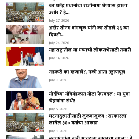
का धमेंद्र प्रधानांचा राजीनामा घेण्यास झाला
उशीर ? हे...
July 27, 2026
अखेर सोनम वांगचूक यांनी का सोडले २६ व्या
दिवशी...
July 24, 2026
महाराष्ट्रातील या मंत्र्याची लोकसभेसाठी तयारी
July 14, 2026
गडकरी का म्हणाले?, नको आता उड्डाणपूल
July 9, 2026
मोदींच्या मंत्रिमंडळात मोठा फेरबदल : या युवा
चेहऱ्यांना संधी!
July 5, 2026
घटनादुरुस्तीसाठी जुळवाजुळव : सरकारला
लागेल ३६० मतांचा आकडा
July 3, 2026
मुख्यमंत्र्यांना नाही आवडला हक्काचा बंगला : हे