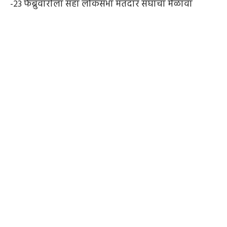
-२३ फेब्रुवारीला सहा लोकसभा मतदार संघाचा मेळावा