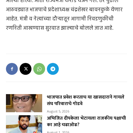
आल्या होत्या. आता राज्यमंत्री कराड येऊन गेले. तर पुढील
आठवड्यात भाजपाचे प्रदेशाध्यक्ष चंद्रशेखर बावनकुळे येणार
आहेत. मंत्री व नेत्यांच्या दौऱ्यातून आगामी निवडणुकीची
रणनिती आखण्यास सुरवात झाल्याचे बोलले जात आहे.
भाजपात प्रवेश करताच या खासदाराने गायले
संघ परिवाराचे गोडवे
August 5, 2026
अभिजित दीपकेला भेटायला राजकीय पक्षाची
का आहे चढाओढ?
August 1, 2026