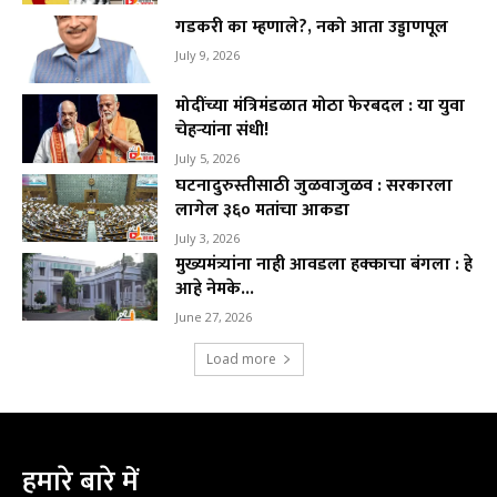
गडकरी का म्हणाले?, नको आता उड्डाणपूल
July 9, 2026
मोदींच्या मंत्रिमंडळात मोठा फेरबदल : या युवा
चेहऱ्यांना संधी!
July 5, 2026
घटनादुरुस्तीसाठी जुळवाजुळव : सरकारला
लागेल ३६० मतांचा आकडा
July 3, 2026
मुख्यमंत्र्यांना नाही आवडला हक्काचा बंगला : हे
आहे नेमके...
June 27, 2026
Load more
हमारे बारे में