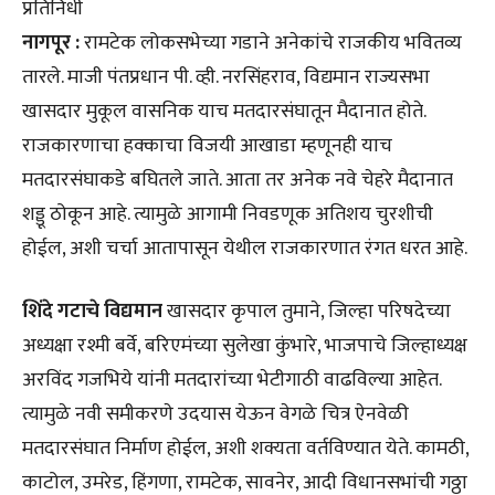
प्रतिनिधी
नागपूर :
रामटेक लोकसभेच्या गडाने अनेकांचे राजकीय भवितव्य
तारले. माजी पंतप्रधान पी. व्ही. नरसिंहराव, विद्यमान राज्यसभा
खासदार मुकूल वासनिक याच मतदारसंघातून मैदानात होते.
राजकारणाचा हक्काचा विजयी आखाडा म्हणूनही याच
मतदारसंघाकडे बघितले जाते. आता तर अनेक नवे चेहरे मैदानात
शड्डू ठोकून आहे. त्यामुळे आगामी निवडणूक अतिशय चुरशीची
होईल, अशी चर्चा आतापासून येथील राजकारणात रंगत धरत आहे.
शिंदे गटाचे विद्यमान
खासदार कृपाल तुमाने, जिल्हा परिषदेच्या
अध्यक्षा रश्मी बर्वे, बरिएमंच्या सुलेखा कुंभारे, भाजपाचे जिल्हाध्यक्ष
अरविंद गजभिये यांनी मतदारांच्या भेटीगाठी वाढविल्या आहेत.
त्यामुळे नवी समीकरणे उदयास येऊन वेगळे चित्र ऐनवेळी
मतदारसंघात निर्माण होईल, अशी शक्यता वर्तविण्यात येते. कामठी,
काटोल, उमरेड, हिंगणा, रामटेक, सावनेर, आदी विधानसभांची गठ्ठा