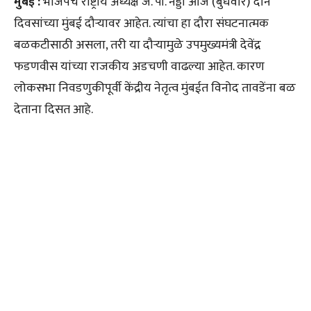
मुंबई :
भाजपचे राष्ट्रीय अध्यक्ष जे. पी. नड्डा आज (बुधवार) दोन
दिवसांच्या मुंबई दौऱ्यावर आहेत. त्यांचा हा दौरा संघटनात्मक
बळकटीसाठी असला, तरी या दौऱ्यामुळे उपमुख्यमंत्री देवेंद्र
फडणवीस यांच्या राजकीय अडचणी वाढल्या आहेत. कारण
लोकसभा निवडणुकीपूर्वी केंद्रीय नेतृत्व मुंबईत विनोद तावडेंना बळ
देताना दिसत आहे.