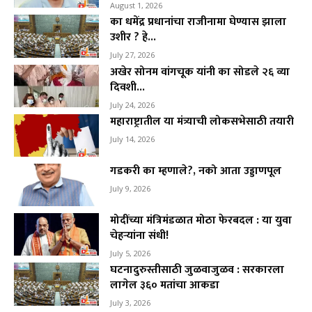
August 1, 2026
का धमेंद्र प्रधानांचा राजीनामा घेण्यास झाला
उशीर ? हे...
July 27, 2026
अखेर सोनम वांगचूक यांनी का सोडले २६ व्या
दिवशी...
July 24, 2026
महाराष्ट्रातील या मंत्र्याची लोकसभेसाठी तयारी
July 14, 2026
गडकरी का म्हणाले?, नको आता उड्डाणपूल
July 9, 2026
मोदींच्या मंत्रिमंडळात मोठा फेरबदल : या युवा
चेहऱ्यांना संधी!
July 5, 2026
घटनादुरुस्तीसाठी जुळवाजुळव : सरकारला
लागेल ३६० मतांचा आकडा
July 3, 2026