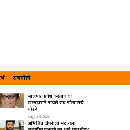
र्भ
राजनीती
भाजपात प्रवेश करताच या
खासदाराने गायले संघ परिवाराचे
गोडवे
August 5, 2026
अभिजित दीपकेला भेटायला
राजकीय पक्षाची का आहे चढाओढ?