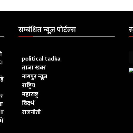
सम्बंधित न्यूज़ पोर्टल्स
स
ी
political tadka
ै।
ताजा खबर
नागपुर न्यूज़
हे
राष्ट्रिय
महाराष्ट्र
ार
विदर्भ
चा
राजनीती
शा
ें