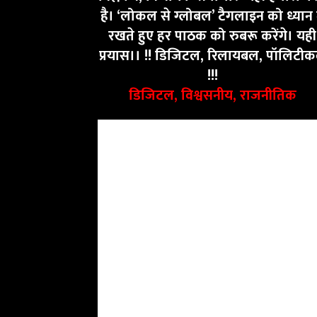
है। ‘लोकल से ग्लोबल’ टैगलाइन को ध्यान म
रखते हुए हर पाठक को रुबरू करेंगे। यही
प्रयास।। !! डिजिटल, रिलायबल, पॉलिटी
!!!
डिजिटल, विश्वसनीय, राजनीतिक