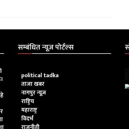
सम्बंधित न्यूज़ पोर्टल्स
स
ी
political tadka
ै।
ताजा खबर
नागपुर न्यूज़
हे
राष्ट्रिय
महाराष्ट्र
ार
विदर्भ
चा
राजनीती
शा