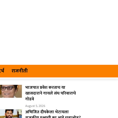
र्भ
राजनीती
भाजपात प्रवेश करताच या
खासदाराने गायले संघ परिवाराचे
गोडवे
August 5, 2026
अभिजित दीपकेला भेटायला
राजकीय पक्षाची का आहे चढाओढ?