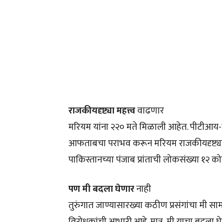
राजकीयदृष्ट्या महत्त्व
वाढणार
मरियम यांना २२० मते मिळाली आहेत. पीटीआय-सम
आफताबचा पराभव करून मरियम राजकीयदृष्ट्या महत्त्
पाकिस्तानच्या पंजाब प्रांताची लोकसंख्या १२ को
पण मी बदला घेणार
नाही
तुरुंगात जाण्यासारख्या कठीण प्रसंगांचा मी सा
विरोधकांची आभारी आहे. मात्र, मी याचा बदला घेण