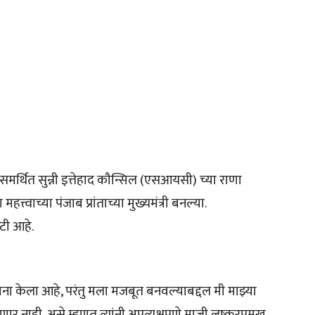
र्थित सुन्नी इत्तेहाद कौन्सिल (एसआयसी) च्या राणा
वाच्या पंजाब प्रांताच्या मुख्यमंत्री बनल्या.
टी आहे.
मना केला आहे, परंतु मला मजबूत बनवल्याबद्दल मी माझ्या
ार नाही, असे म्हणत त्यांनी अप्रत्यक्षपणे माजी लष्करप्रमुख