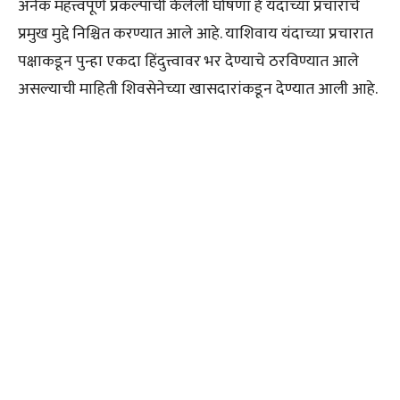
अनेक महत्त्वपूर्ण प्रकल्पांची केलेली घोषणा हे यंदाच्या प्रचाराचे
प्रमुख मुद्दे निश्चित करण्यात आले आहे. याशिवाय यंदाच्या प्रचारात
पक्षाकडून पुन्हा एकदा हिंदुत्त्वावर भर देण्याचे ठरविण्यात आले
असल्याची माहिती शिवसेनेच्या खासदारांकडून देण्यात आली आहे.