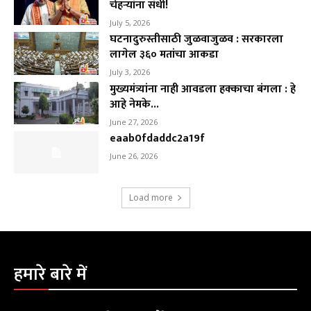
चेहऱ्यांना संधी!
July 5, 2026
घटनादुरुस्तीसाठी जुळवाजुळव : सरकारला
लागेल ३६० मतांचा आकडा
July 3, 2026
मुख्यमंत्र्यांना नाही आवडला हक्काचा बंगला : हे
आहे नेमके...
June 27, 2026
eaab0fdaddc2a19f
June 26, 2026
Load more
हमारे बारे में