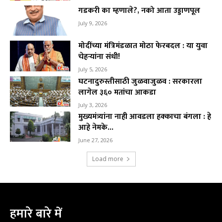
गडकरी का म्हणाले?, नको आता उड्डाणपूल
July 9, 2026
मोदींच्या मंत्रिमंडळात मोठा फेरबदल : या युवा
चेहऱ्यांना संधी!
July 5, 2026
घटनादुरुस्तीसाठी जुळवाजुळव : सरकारला
लागेल ३६० मतांचा आकडा
July 3, 2026
मुख्यमंत्र्यांना नाही आवडला हक्काचा बंगला : हे
आहे नेमके...
June 27, 2026
Load more
हमारे बारे में