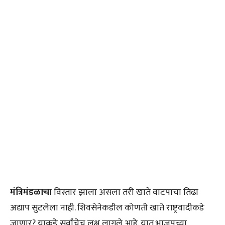
मंत्रिमंडळाचा
विस्तार झाला असला तरी खाते वाटपाचा तिढा
अद्याप सुटलेला नाही. शिवसेनेकडील कोणती खाते राष्ट्रवादीकडे
जाणार? याकडे सर्वांचेच लक्ष लागले आहे. यात भाजपच्या