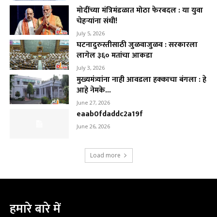
मोदींच्या मंत्रिमंडळात मोठा फेरबदल : या युवा
चेहऱ्यांना संधी!
July 5, 2026
घटनादुरुस्तीसाठी जुळवाजुळव : सरकारला
लागेल ३६० मतांचा आकडा
July 3, 2026
मुख्यमंत्र्यांना नाही आवडला हक्काचा बंगला : हे
आहे नेमके...
June 27, 2026
eaab0fdaddc2a19f
June 26, 2026
Load more
हमारे बारे में