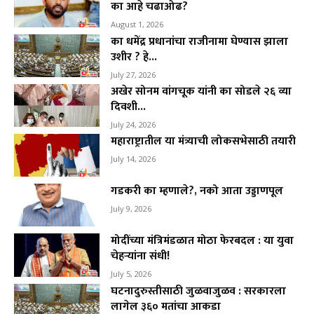
का आहे चढाओढ?
August 1, 2026
का धमेंद्र प्रधानांचा राजीनामा घेण्यास झाला
उशीर ? हे...
July 27, 2026
अखेर सोनम वांगचूक यांनी का सोडले २६ व्या
दिवशी...
July 24, 2026
महाराष्ट्रातील या मंत्र्याची लोकसभेसाठी तयारी
July 14, 2026
गडकरी का म्हणाले?, नको आता उड्डाणपूल
July 9, 2026
मोदींच्या मंत्रिमंडळात मोठा फेरबदल : या युवा
चेहऱ्यांना संधी!
July 5, 2026
घटनादुरुस्तीसाठी जुळवाजुळव : सरकारला
लागेल ३६० मतांचा आकडा