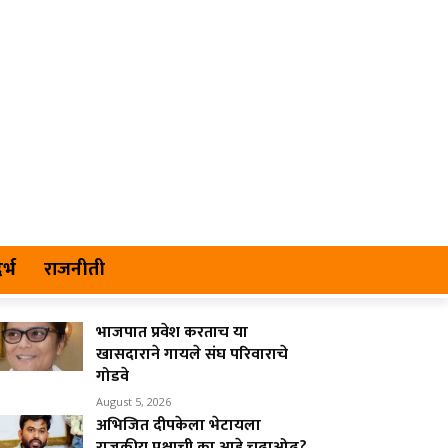
र्भ
राजनीती
भाजपात प्रवेश करताच या
खासदाराने गायले संघ परिवाराचे
गोडवे
August 5, 2026
अभिजित दीपकेला भेटायला
राजकीय पक्षाची का आहे चढाओढ?