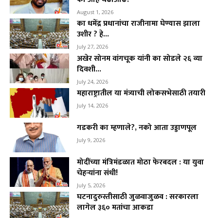
August 1, 2026
का धमेंद्र प्रधानांचा राजीनामा घेण्यास झाला
उशीर ? हे...
July 27, 2026
अखेर सोनम वांगचूक यांनी का सोडले २६ व्या
दिवशी...
July 24, 2026
महाराष्ट्रातील या मंत्र्याची लोकसभेसाठी तयारी
July 14, 2026
गडकरी का म्हणाले?, नको आता उड्डाणपूल
July 9, 2026
मोदींच्या मंत्रिमंडळात मोठा फेरबदल : या युवा
चेहऱ्यांना संधी!
July 5, 2026
घटनादुरुस्तीसाठी जुळवाजुळव : सरकारला
लागेल ३६० मतांचा आकडा