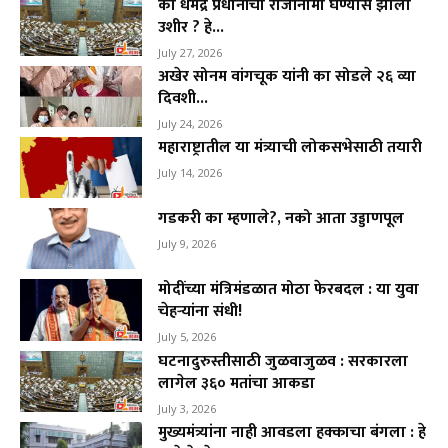
का धमेंद्र प्रधानांचा राजीनामा घेण्यास झाला
उशीर ? हे...
July 27, 2026
अखेर सोनम वांगचूक यांनी का सोडले २६ व्या
दिवशी...
July 24, 2026
महाराष्ट्रातील या मंत्र्याची लोकसभेसाठी तयारी
July 14, 2026
गडकरी का म्हणाले?, नको आता उड्डाणपूल
July 9, 2026
मोदींच्या मंत्रिमंडळात मोठा फेरबदल : या युवा
चेहऱ्यांना संधी!
July 5, 2026
घटनादुरुस्तीसाठी जुळवाजुळव : सरकारला
लागेल ३६० मतांचा आकडा
July 3, 2026
मुख्यमंत्र्यांना नाही आवडला हक्काचा बंगला : हे