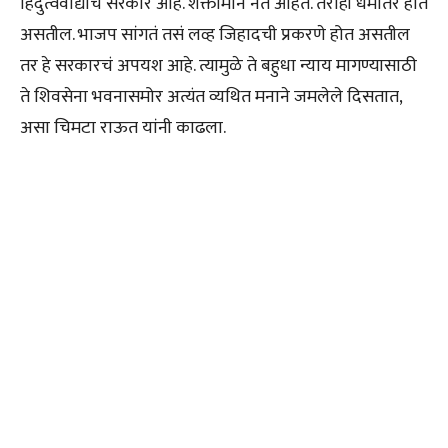
हिंदुत्ववाद्यांचं सरकार आहे. शक्तीमान नेते आहेत. तरीही धर्मांतरे होत
असतील. भाजप सांगतं तसं लव्ह जिहादची प्रकरणे होत असतील
तर हे सरकारचं अपयश आहे. त्यामुळे ते बहुधा न्याय मागण्यासाठी
ते शिवसेना भवनासमोर अत्यंत व्यथित मनाने जमलेले दिसतात,
असा चिमटा राऊत यांनी काढला.