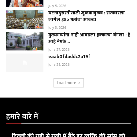
July 5, 2026
घटनादुरुस्तीसाठी जुळवाजुळव : सरकारला
लागेल ३६० मतांचा आकडा
July 3, 2026
मुख्यमंत्र्यांना नाही आवडला हक्काचा बंगला : हे
आहे नेमके...
June 27, 2026
eaab0fdaddc2a19f
June 26, 2026
Load more
हमारे बारे में
दिल्ली की गद्दी से गली में बैठे हर व्यक्ति की सांस को