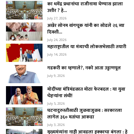
का धमेंद्र प्रधानांचा राजीनामा घेण्यास झाला
उशीर ? हे...
July 27, 2026
अखेर सोनम वांगचूक यांनी का सोडले २६ व्या
दिवशी...
July 24, 2026
महाराष्ट्रातील या मंत्र्याची लोकसभेसाठी तयारी
July 14, 2026
गडकरी का म्हणाले?, नको आता उड्डाणपूल
July 9, 2026
मोदींच्या मंत्रिमंडळात मोठा फेरबदल : या युवा
चेहऱ्यांना संधी!
July 5, 2026
घटनादुरुस्तीसाठी जुळवाजुळव : सरकारला
लागेल ३६० मतांचा आकडा
July 3, 2026
मुख्यमंत्र्यांना नाही आवडला हक्काचा बंगला : हे