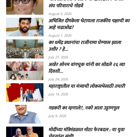
संघ परिवाराचे गोडवे
August 5, 2026
अभिजित दीपकेला भेटायला राजकीय पक्षाची का
आहे चढाओढ?
August 1, 2026
का धमेंद्र प्रधानांचा राजीनामा घेण्यास झाला
उशीर ? हे...
July 27, 2026
अखेर सोनम वांगचूक यांनी का सोडले २६ व्या
दिवशी...
July 24, 2026
महाराष्ट्रातील या मंत्र्याची लोकसभेसाठी तयारी
July 14, 2026
गडकरी का म्हणाले?, नको आता उड्डाणपूल
July 9, 2026
मोदींच्या मंत्रिमंडळात मोठा फेरबदल : या युवा
चेहऱ्यांना संधी!