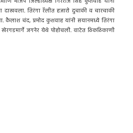
णि भाजप जिल्हाध्यक्ष गिरराज सिंह कुशवाह यांनी
ंडा दाखवला. तिरंगा रॅलीत हजारो दुचाकी व चारचाकी
ा. कैलाश चंद, प्रमोद कुशवाह यांनी सयानमध्ये तिरंगा
रॅली खेरगडमार्गे जगनेर येथे पोहोचली. वाटेत ठिकठिकाणी