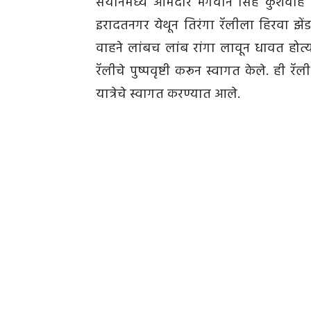
सैयानमध्ये आमदार भगवान सिंह कुशवाह आ
इरादतनगर येथून तिरंगा रॅलीला हिरवा झे
वाहने लांबच लांब रांगा लावून धावत होत्य
रॅलीचे पुष्पवृष्टी करून स्वागत केले. ही 
यात्रेचे स्वागत करण्यात आले.