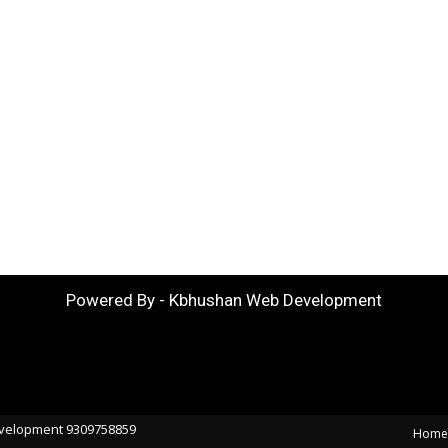
Powered By - Kbhushan Web Development
velopment 9309758859
Home