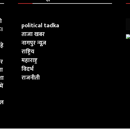
ी
political tadka
ै।
ताजा खबर
नागपुर न्यूज़
हे
राष्ट्रिय
महाराष्ट्र
ार
विदर्भ
चा
राजनीती
शा
ें
कल