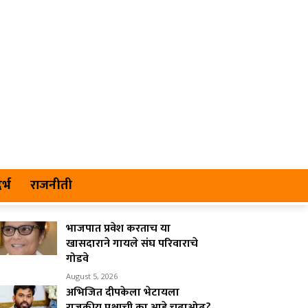
र्भ
राजनीती
भाजपात प्रवेश करताच या
खासदाराने गायले संघ परिवाराचे
गोडवे
August 5, 2026
अभिजित दीपकेला भेटायला
राजकीय पक्षाची का आहे चढाओढ?