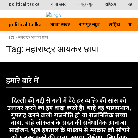
political tadka
ताजा खबर
नागपुर न्यूज़
राष्ट्रिय
महाराष्ट
political tadka
ताजा खबर
नागपुर न्यूज़
राष्ट्रिय
महाराष्
Tags
महाराष्ट्र आयकर छापा
Tag:
महाराष्ट्र आयकर छापा
हमारे बारे में
दिल्ली की गद्दी से गली में बैठे हर व्यक्ति की सांस को
उजागर करने का हम वादा करते है। चाहे वह भागमभाग,
गुमराह करने वाली राजनीति हो या राजनितिक सच्चा
वादा, चाहे लोकतंत्र के सदन की संवैधानिक आवाज।
आंदोलन, भूख हड़ताल के माध्यम से सरकार को सोचने
को मजबूर करने की बात। 'समूचा विश्लेषण, निर्णायक