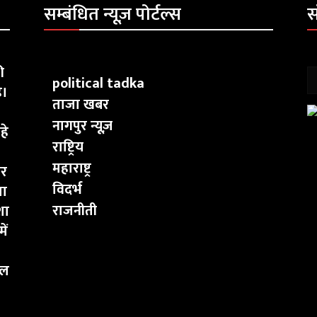
सम्बंधित न्यूज़ पोर्टल्स
स
ी
political tadka
ै।
ताजा खबर
नागपुर न्यूज़
हे
राष्ट्रिय
महाराष्ट्र
ार
विदर्भ
चा
राजनीती
शा
ें
कल